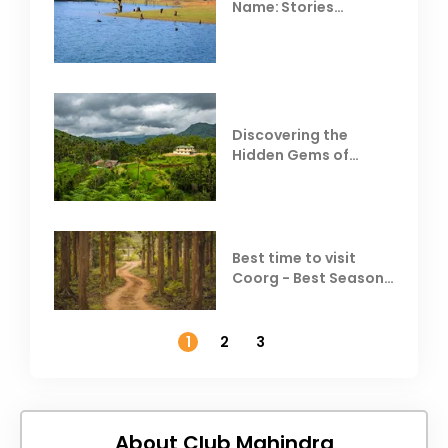
Name: Stories
Behind Club Mahindra
Resorts
Discovering the
Hidden Gems of
Coorg
Best time to visit
Coorg - Best Season,
Weather &
Temperature
1
2
3
About Club Mahindra