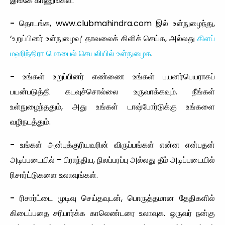
இங்கே காணுங்கள்.
-
தொடங்க, www.clubmahindra.com இல் உள்நுழைந்து,
‘உறுப்பினர் உள்நுழைவு’ தாவலைக் கிளிக் செய்க, அல்லது
கிளப்
மஹிந்திரா மொபைல் செயலியில் உள்நுழைக
.
-
உங்கள் உறுப்பினர் எண்ணை உங்கள் பயனர்பெயராகப்
பயன்படுத்தி கடவுச்சொல்லை உருவாக்கவும். நீங்கள்
உள்நுழைந்ததும், அது உங்கள் டாஷ்போர்டுக்கு உங்களை
வழிநடத்தும்.
-
உங்கள் அன்புக்குரியவரின் விருப்பங்கள் என்ன என்பதன்
அடிப்படையில் – பிராந்திய, நிலப்பரப்பு அல்லது தீம் அடிப்படையில்
ரிசார்ட்டுகளை உலாவுங்கள்.
-
ரிசார்ட்டை முடிவு செய்தவுடன், பொருத்தமான தேதிகளில்
கிடைப்பதை சரிபார்க்க காலெண்டரை உலாவுக. ஒருவர் நன்கு