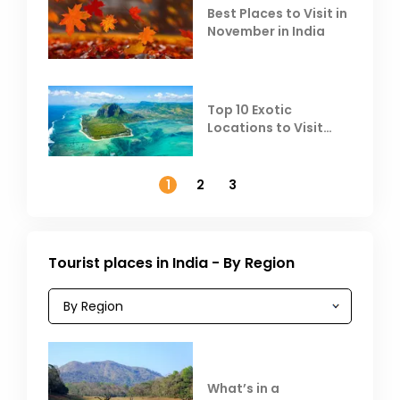
Best Places to Visit in
November in India
Top 10 Exotic
Locations to Visit
Outside India in
November
1
2
3
Tourist places in India - By Region
What’s in a