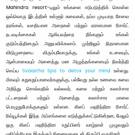
Mahindra resort-டிலும் உங்களை ஈடுபடுத்திக் கொள்ள
ஒவ்வொரு இடத்தின் உள்ளூர் சுவைகள், நம்ம முடியாத சேவை
தரங்கள், வசதியான அறைகள் மற்றும் ஏராளமான ரிசார்ட்
நடவடிக்கைகள் ஆகியவற்றை நீங்களும் உங்கள்
குடும்பத்தினரும் அனுபவிக்கலாம். முற்றிலும் நிதானமான
விடுமுறையை விரும்புவோருக்கு, உங்கள் உடலையும்,
ஆன்மாவையும் அனைத்து மன அழுத்தங்களையும் நிவர்த்தி
செய்ய
Svaastha Spa to detox your mind
உள்ளது.
மிகவும் சுறுசுறுப்பானவர்களுக்கு, பல்வேறு நல்ல உணவை சுவை
அறிந்து சொல்வதில் வல்லவர், கலை மற்றும் கலாச்சார
பட்டறைகள் மற்றும் அனைத்து கலாச்சார மாலை
பொழுதுபோக்குகளும் உள்ளன. கிளப் மஹிந்திரா ரிசார்ட்
ரிவ்யூக்கள் இந்த அம்சங்களை எடுத்துக்காட்டுகின்றன, மேலும்
ஒரு கிளப் மஹிந்திரா உறுப்பினர் வாழ்நாள் முழுவதும்
மகிழ்ச்சியாக இருக்கும் நினைவுகளுடன் திரும்பி வருகிறார்.