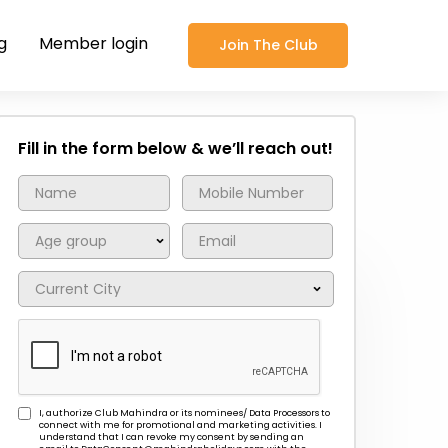
g
Member login
Join The Club
Fill in the form below & we’ll reach out!
I, authorize Club Mahindra or its nominees/ Data Processors to
connect with me for promotional and marketing activities. I
understand that I can revoke my consent by sending an