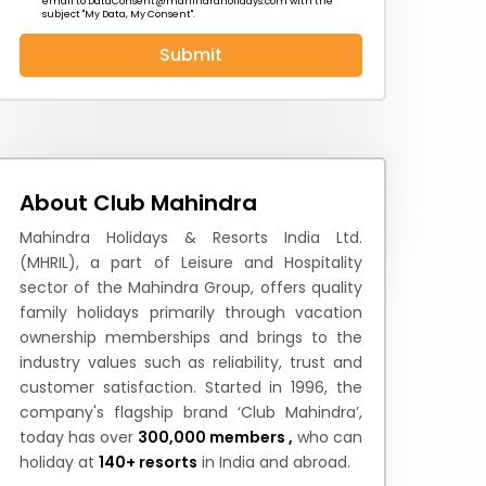
email to
DataConsent@mahindraholidays.com
with the
subject "My Data, My Consent''.
Submit
 News
How to Reach
Festivals & Culture
About Club Mahindra
Mahindra Holidays & Resorts India Ltd.
(MHRIL), a part of Leisure and Hospitality
sector of the Mahindra Group, offers quality
family holidays primarily through vacation
ownership memberships and brings to the
industry values such as reliability, trust and
customer satisfaction. Started in 1996, the
company's flagship brand ‘Club Mahindra’,
today has over
300,000 members ,
who can
holiday at
140+ resorts
in India and abroad.